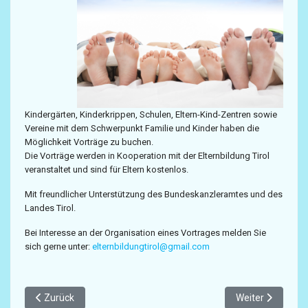
Kindergärten, Kinderkrippen, Schulen, Eltern-Kind-Zentren sowie
Vereine mit dem Schwerpunkt Familie und Kinder haben die
Möglichkeit Vorträge zu buchen.
Die Vorträge werden in Kooperation mit der Elternbildung Tirol
veranstaltet und sind für Eltern kostenlos.
Mit freundlicher Unterstützung des Bundeskanzleramtes und des
Landes Tirol.
Bei Interesse an der Organisation eines Vortrages melden Sie
sich gerne unter:
elternbildungtirol@gmail.com
Vorheriger Beitrag: Vereinsgründer Dr. Hans Czermak
Nächster Beitr
Zurück
Weiter