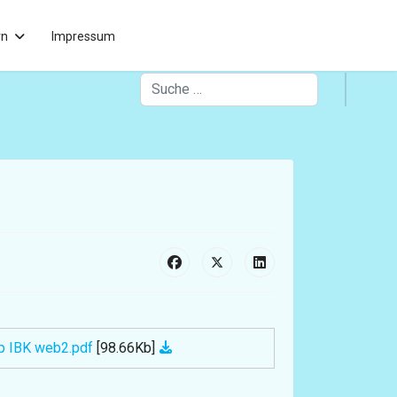
rn
Impressum
Suchen
up IBK web2.pdf
[98.66Kb]