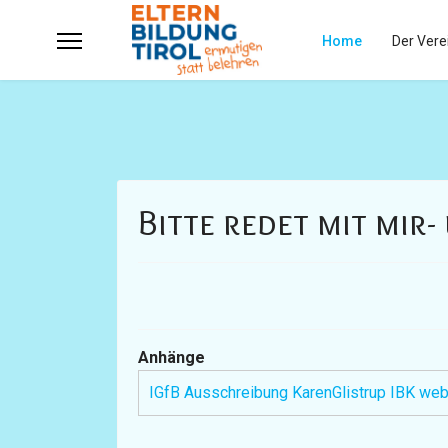
Home
Der Vere
Bitte redet mit mir
Anhänge
IGfB Ausschreibung KarenGlistrup IBK we