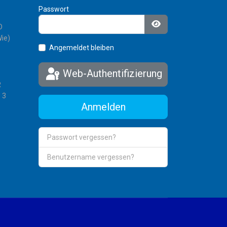
Passwort
D
Passwort anzeigen
ie)
Angemeldet bleiben
Web-Authentifizierung
R
 3
Anmelden
Passwort vergessen?
Benutzername vergessen?