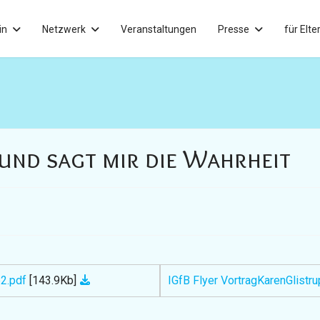
in
Netzwerk
Veranstaltungen
Presse
für Elte
- und sagt mir die Wahrheit
b2.pdf
[143.9Kb]
IGfB Flyer VortragKarenGlistr