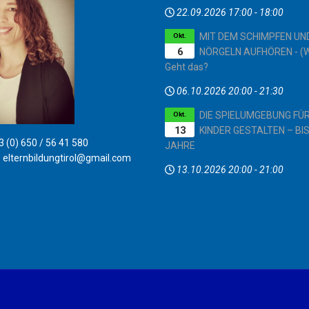
22.09.2026
17:00
-
18:00
MIT DEM SCHIMPFEN UN
Okt.
6
NÖRGELN AUFHÖREN - (W
Geht das?
06.10.2026
20:00
-
21:30
DIE SPIELUMGEBUNG FÜ
Okt.
13
KINDER GESTALTEN – BIS
 (0) 650 / 56 41 580
JAHRE
:
elternbildungtirol@gmail.com
13.10.2026
20:00
-
21:00