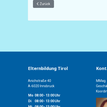
Vorheriger Beitrag: ELTERNBILDUNG TIROL - Fü
Zurück
Elternbildung Tirol
Kont
Anichstraße 40
MMag. 
A-6020 Innsbruck
Geschä
Koordin
Mo
08:00
-
13:00
Uhr
Di
08:00
-
13:00
Uhr
Mi
08:00
-
13:00
Uhr