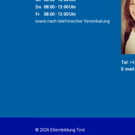
Do
08:00
-
13:00
Uhr
Fr
08:00
-
13:00
Uhr
sowie nach telefonischer Vereinbarung
Tel:
+43
E-mail
© 2026 Elternbildung Tirol