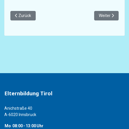
Vorheriger Beitrag: Leitung des Österreichischen Kinderschut
Nächster Beitra
Zurück
Weiter
Elternbildung Tirol
Anichstraße 40
A-6020 Innsbruck
Mo
08:00
-
13:00
Uhr