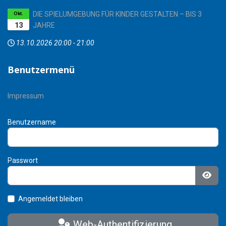
DIE SPIELUMGEBUNG FÜR KINDER GESTALTEN – BIS 3
Okt.
13
JAHRE
13.10.2026
20:00
-
21:00
Benutzermenü
Impressum
Benutzername
Passwort
Pass
Angemeldet bleiben
Web-Authentifizierung