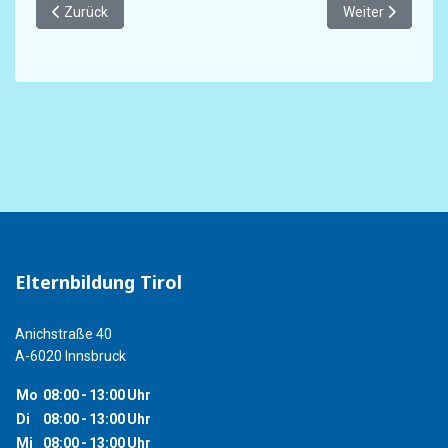
Vorheriger Beitrag: Hilfsangebote für Kinder und Jugendliche
Nächster Beitra
Zurück
Weiter
Elternbildung Tirol
Anichstraße 40
A-6020 Innsbruck
Mo
08:00
-
13:00
Uhr
Di
08:00
-
13:00
Uhr
Mi
08:00
-
13:00
Uhr