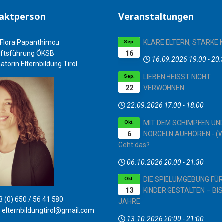
aktperson
Veranstaltungen
Flora Papanthimou
KLARE ELTERN, STARKE 
Sep.
16
ftsführung ÖKSB
16.09.2026
19:00
-
20:
atorin Elternbildung Tirol
LIEBEN HEISST NICHT
Sep.
22
VERWÖHNEN
22.09.2026
17:00
-
18:00
MIT DEM SCHIMPFEN UN
Okt.
6
NÖRGELN AUFHÖREN - (W
Geht das?
06.10.2026
20:00
-
21:30
DIE SPIELUMGEBUNG FÜ
Okt.
13
KINDER GESTALTEN – BIS
 (0) 650 / 56 41 580
JAHRE
:
elternbildungtirol@gmail.com
13.10.2026
20:00
-
21:00