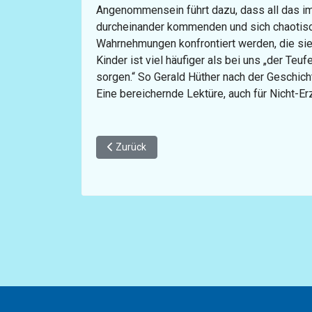
Angenommensein führt dazu, dass all das im 
durcheinander kommenden und sich chaotisc
Wahrnehmungen konfrontiert werden, die sie 
Kinder ist viel häufiger als bei uns „der Teuf
sorgen.“ So Gerald Hüther nach der Geschic
Eine bereichernde Lektüre, auch für Nicht-Er
Vorheriger Beitrag: Und ich war nie in der Schul
Zurück