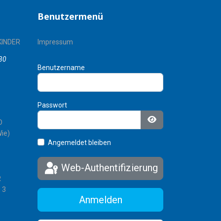
Benutzermenü
KINDER
Impressum
30
Benutzername
Passwort
D
Passwort anzeigen
ie)
Angemeldet bleiben
Web-Authentifizierung
R
 3
Anmelden