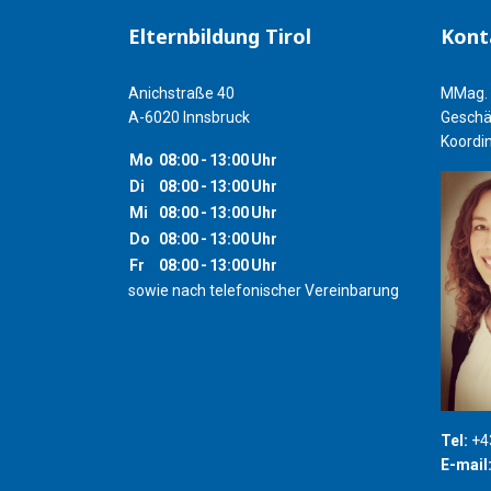
Elternbildung Tirol
Kont
Anichstraße 40
MMag. 
A-6020 Innsbruck
Geschä
Koordin
Mo
08:00
-
13:00
Uhr
Di
08:00
-
13:00
Uhr
Mi
08:00
-
13:00
Uhr
Do
08:00
-
13:00
Uhr
Fr
08:00
-
13:00
Uhr
sowie nach telefonischer Vereinbarung
Tel:
+43
E-mail