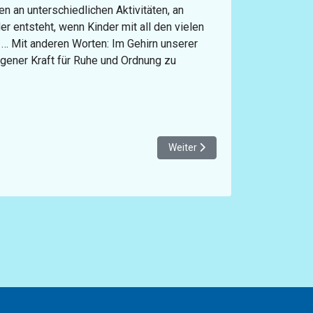
 an unterschiedlichen Aktivitäten, an
entsteht, wenn Kinder mit all den vielen
 … Mit anderen Worten: Im Gehirn unserer
 eigener Kraft für Ruhe und Ordnung zu
Nächster Beitrag: Warum unsere K
Weiter